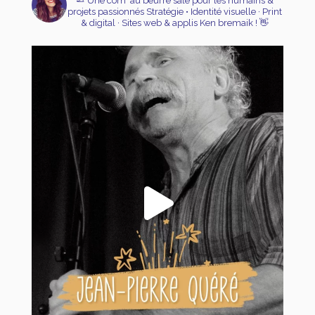
🧈 Une com' au beurre salé pour les humains &
projets passionnés
Stratégie • Identité visuelle · Print
& digital · Sites web & applis
Ken bremaik ! 👋