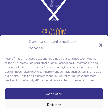
Kaloncom
Gérer le consentement aux
Agence de communication 360˚ en Bretagne.
cookies
06 19 95 30 17
Pour offrir les meilleures expériences, nous utilisons des technologies
Informations
telles que les cookies pour stocker et/ou accéder aux informations des
appareils. Le fait de consentir à ces technologies nous permettra de traiter
des données telles que le comportement de navigation ou les ID uniques
sur ce site. Le fait de ne pas consentir ou de retirer son consentement
Mentions légales
peut avoir un effet négatif sur certaines caractéristiques et fonctions.
Conditions générales de vente
Politique de confidentialité
Accepter
Refuser