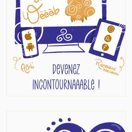
Une présence digitale qui fait la
Sites web, applications mobiles
différence !
et réseaux sociaux : nous créons des
plateformes sur mesure, simples et
engageantes pour mettre votre entreprise en
lumière. Offrez une expérience unique à vos
utilisateurs et boostez votre image en ligne !
EN SAVOIR PLUS