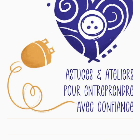
Réseaux sociaux
Grâce à notre
Propulsez votre potentiel.
mentorat personnalisé, surmontez les
obstacles et développez votre esprit
entrepreneurial. Recevez des conseils
pratiques et un soutien continu pour atteindre
vos objectifs et vous épanouir dans votre
aventure.